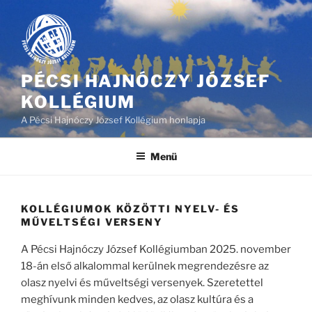
Tartalomhoz
PÉCSI HAJNÓCZY JÓZSEF
KOLLÉGIUM
A Pécsi Hajnóczy József Kollégium honlapja
Menü
KOLLÉGIUMOK KÖZÖTTI NYELV- ÉS
MŰVELTSÉGI VERSENY
A Pécsi Hajnóczy József Kollégiumban 2025. november
18-án első alkalommal kerülnek megrendezésre az
olasz nyelvi és műveltségi versenyek. Szeretettel
meghívunk minden kedves, az olasz kultúra és a