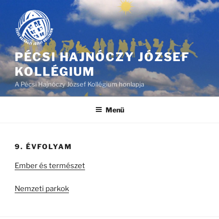
Tartalomhoz
PÉCSI HAJNÓCZY JÓZSEF
KOLLÉGIUM
A Pécsi Hajnóczy József Kollégium honlapja
Menü
9. ÉVFOLYAM
Ember és természet
Nemzeti parkok