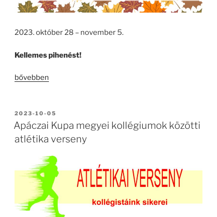
2023. október 28 – november 5.
Kellemes pihenést!
„ŐSZI
bővebben
SZÜNET
–
2023”
BEKÜLDVE:
2023-10-05
Apáczai Kupa megyei kollégiumok közötti
atlétika verseny