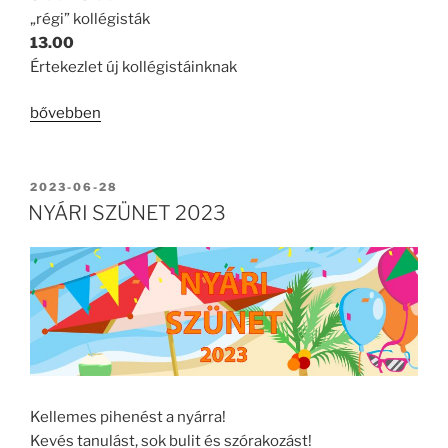
„régi” kollégisták
13.00
Értekezlet új kollégistáinknak
„Beköltözés”
bővebben
BEKÜLDVE:
2023-06-28
NYÁRI SZÜNET 2023
Kellemes pihenést a nyárra!
Kevés tanulást, sok bulit és szórakozást!