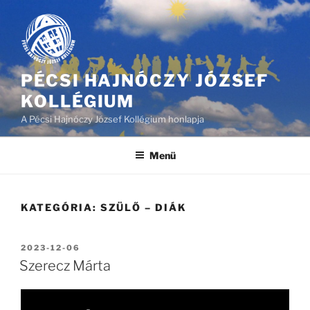
Tartalomhoz
PÉCSI HAJNÓCZY JÓZSEF
KOLLÉGIUM
A Pécsi Hajnóczy József Kollégium honlapja
Menü
KATEGÓRIA:
SZÜLŐ – DIÁK
BEKÜLDVE:
2023-12-06
Szerecz Márta