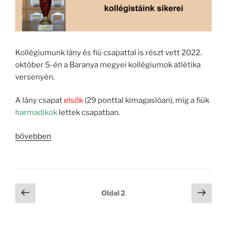
Kollégiumunk lány és fiú csapattal is részt vett 2022.
október 5-én a Baranya megyei kollégiumok atlétika
versenyén.
A lány csapat
elsők
(29 ponttal kimagaslóan), míg a fiúk
harmadikok
lettek csapatban.
„Apáczai
bővebben
Kupa
megyei
kollégiumok
közötti
Bejegyzések
Előző
Köve
Oldal
2
atlétika
oldal
oldal
lapozása
verseny”