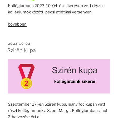
Kollégiumunk 2023. 10. 04-én sikeresen vett részt a
kollégiumok közötti pécsi atlétikai versenyen.
„Apáczai
bővebben
Kupa
megyei
kollégiumok
BEKÜLDVE:
2023-10-02
közötti
Szirén kupa
atlétika
verseny”
Szeptember 27.-én Szirén kupa, leány focikupán vett
részt kollégiumunk a Szent Margit Kollégiumban, ahol
2. helyezést ért el.