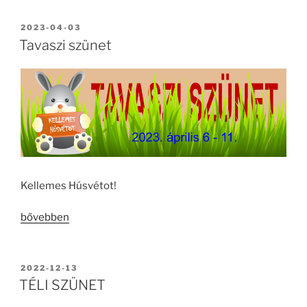
2023”
BEKÜLDVE:
2023-04-03
Tavaszi szünet
Kellemes Húsvétot!
„Tavaszi
bővebben
szünet”
BEKÜLDVE:
2022-12-13
TÉLI SZÜNET