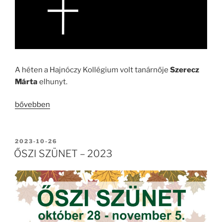
A héten a Hajnóczy Kollégium volt tanárnője
Szerecz
Márta
elhunyt.
„Szerecz
bővebben
Márta”
BEKÜLDVE:
2023-10-26
ŐSZI SZÜNET – 2023