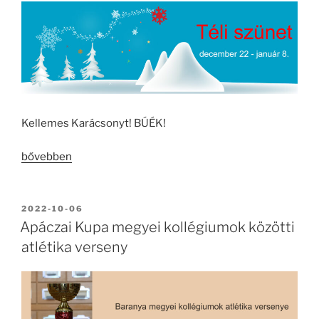
Kellemes Karácsonyt! BÚÉK!
„TÉLI
bővebben
SZÜNET”
BEKÜLDVE:
2022-10-06
Apáczai Kupa megyei kollégiumok közötti
atlétika verseny