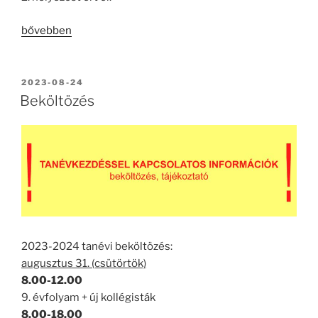
„Szirén
bővebben
kupa”
BEKÜLDVE:
2023-08-24
Beköltözés
2023-2024 tanévi beköltözés:
augusztus 31. (csütörtök)
8.00-12.00
9. évfolyam + új kollégisták
8.00-18.00