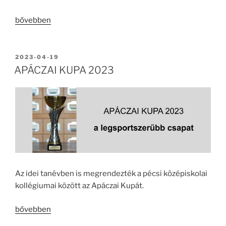
„NYÁRI
bővebben
SZÜNET
2023”
BEKÜLDVE:
2023-04-19
APÁCZAI KUPA 2023
Az idei tanévben is megrendezték a pécsi középiskolai
kollégiumai között az Apáczai Kupát.
„APÁCZAI
bővebben
KUPA