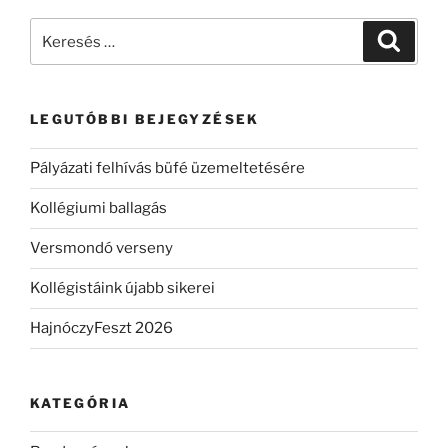
Keresés
Keresé
a
következő
kifejezésre:
LEGUTÓBBI BEJEGYZÉSEK
Pályázati felhívás büfé üzemeltetésére
Kollégiumi ballagás
Versmondó verseny
Kollégistáink újabb sikerei
HajnóczyFeszt 2026
KATEGÓRIA