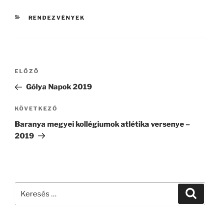
KATEGÓRIÁK
RENDEZVÉNYEK
Bejegyzés
Korábbi
ELŐZŐ
navigáció
bejegyzés
Gólya Napok 2019
Következő
KÖVETKEZŐ
bejegyzés
Baranya megyei kollégiumok atlétika versenye –
2019
Keresés
Keresé
a
következő