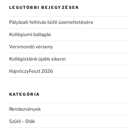
kifejezésre:
LEGUTÓBBI BEJEGYZÉSEK
Pályázati felhívás büfé üzemeltetésére
Kollégiumi ballagás
Versmondó verseny
Kollégistáink újabb sikerei
HajnóczyFeszt 2026
KATEGÓRIA
Rendezvények
Szülő – Diák