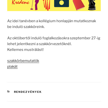
Az idei tanévben a kollégium honlapján mutatkoznak
be induló szakköreink.
Az októbertől induló foglalkozásokra szeptember 27-ig
lehet jelentkezni a szakkörvezetőknél.
Kellemes mustrálást!
szakkörbemutatók
plakát
KATEGÓRIÁK
RENDEZVÉNYEK