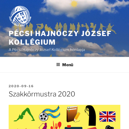
Tartalomhoz
PÉCSI HAJNÓCZY JÓZSEF
KOLLÉGIUM
A Pécsi Hajnóczy József Kollégium honlapja
Menü
BEKÜLDVE:
2020-09-16
Szakkörmustra 2020