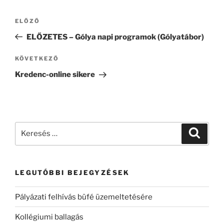
Bejegyzés
Korábbi
ELŐZŐ
navigáció
bejegyzés
ELŐZETES – Gólya napi programok (Gólyatábor)
Következő
KÖVETKEZŐ
bejegyzés
Kredenc-online sikere
Keresés
Keresé
a
következő
kifejezésre:
LEGUTÓBBI BEJEGYZÉSEK
Pályázati felhívás büfé üzemeltetésére
Kollégiumi ballagás