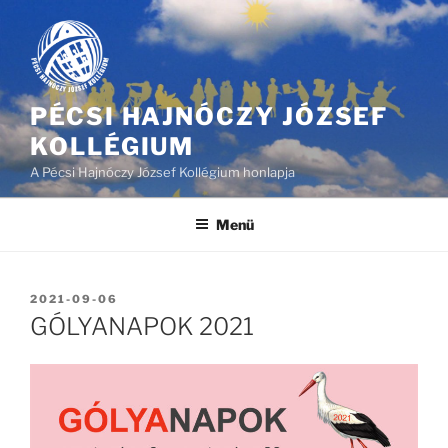
Tartalomhoz
PÉCSI HAJNÓCZY JÓZSEF
KOLLÉGIUM
A Pécsi Hajnóczy József Kollégium honlapja
Menü
BEKÜLDVE:
2021-09-06
GÓLYANAPOK 2021