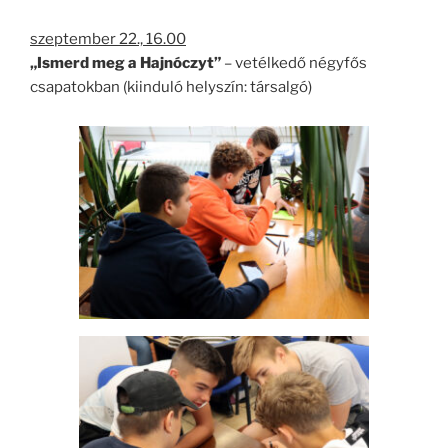
szeptember 22., 16.00
„Ismerd meg a Hajnóczyt”
– vetélkedő négyfős
csapatokban (kiinduló helyszín: társalgó)