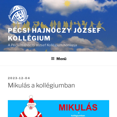
Tartalomhoz
PÉCSI HAJNÓCZY JÓZSEF
KOLLÉGIUM
A Pécsi Hajnóczy József Kollégium honlapja
Menü
BEKÜLDVE:
2023-12-04
Mikulás a kollégiumban