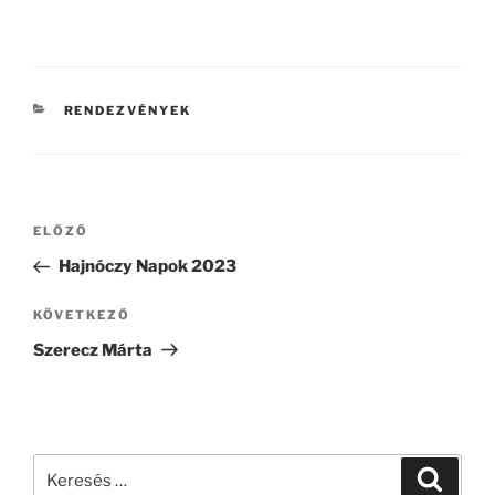
KATEGÓRIÁK
RENDEZVÉNYEK
Bejegyzés
Korábbi
ELŐZŐ
navigáció
bejegyzés
Hajnóczy Napok 2023
Következő
KÖVETKEZŐ
bejegyzés
Szerecz Márta
Keresés
Keresé
a