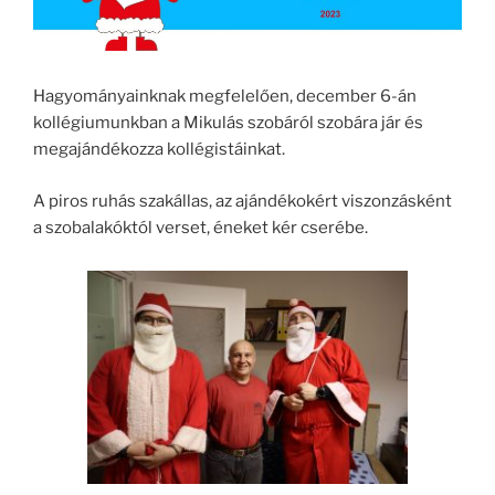
Hagyományainknak megfelelően, december 6-án
kollégiumunkban a Mikulás szobáról szobára jár és
megajándékozza kollégistáinkat.
A piros ruhás szakállas, az ajándékokért viszonzásként
a szobalakóktól verset, éneket kér cserébe.