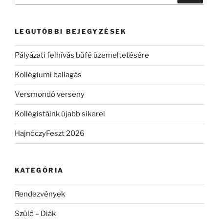
következő
kifejezésre:
LEGUTÓBBI BEJEGYZÉSEK
Pályázati felhívás büfé üzemeltetésére
Kollégiumi ballagás
Versmondó verseny
Kollégistáink újabb sikerei
HajnóczyFeszt 2026
KATEGÓRIA
Rendezvények
Szülő – Diák