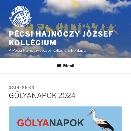
Tartalomhoz
PÉCSI HAJNÓCZY JÓZSEF
KOLLÉGIUM
A Pécsi Hajnóczy József Kollégium honlapja
Menü
BEKÜLDVE:
2024-09-09
GÓLYANAPOK 2024