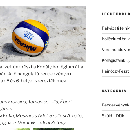
következő
kifejezésre:
LEGUTÓBBI 
Pályázati felh
Kollégiumi ball
Versmondó ve
Kollégistáink új
l vettünk részt a Kodály Kollégium által
HajnóczyFeszt
pán. A jó hangulatú rendezvényen
az 5 és 6. helyet szerezték meg.
KATEGÓRIA
agy Fruzsina, Tamasics Lilla, Ébert
Rendezvények
njámin
si Erika, Mészáros Adél, Szöllősi Amália,
Szülő – Diák
, Ignácz Dominik, Tolnai Zétény