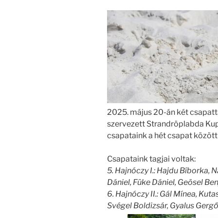
2025. május 20-án két csapatta
szervezett Strandröplabda Ku
csapataink a hét csapat között 
Csapataink tagjai voltak:
5. Hajnóczy I.: Hajdu Bíborka, N
Dániel, Füke Dániel, Geösel Be
6. Hajnóczy II.: Gál Mínea, Kuta
Svégel Boldizsár, Gyalus Gergő