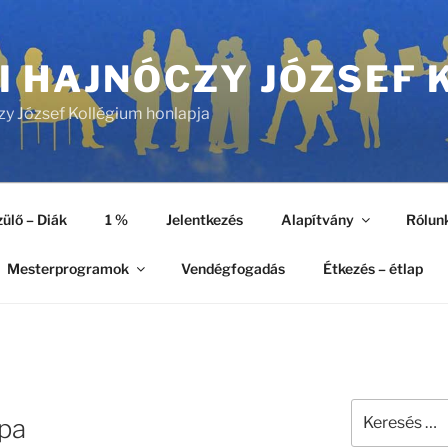
I HAJNÓCZY JÓZSEF 
zy József Kollégium honlapja
ülő – Diák
1 %
Jelentkezés
Alapítvány
Rólun
Mesterprogramok
Vendégfogadás
Étkezés – étlap
Keresés
pa
a