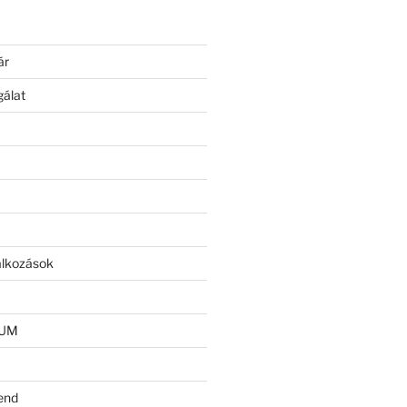
ár
gálat
lalkozások
IUM
end