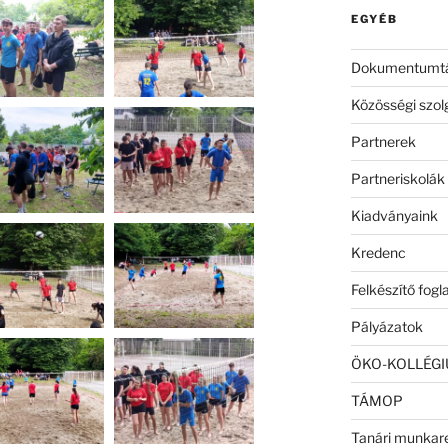
EGYÉB
Dokumentumt
Közösségi szol
Partnerek
Partneriskolák
Kiadványaink
Kredenc
Felkészítő fog
Pályázatok
ÖKO-KOLLÉG
TÁMOP
Tanári munkar