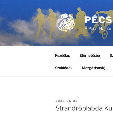
Tartalomhoz
PÉCS
A Pécsi Hajnóc
Kezdőlap
Elérhetőség
Sz
Szakkörök
Mozgásban(k)
BEKÜLDVE:
2025-05-21
Strandröplabda Ku