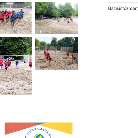
Bázisintézmén