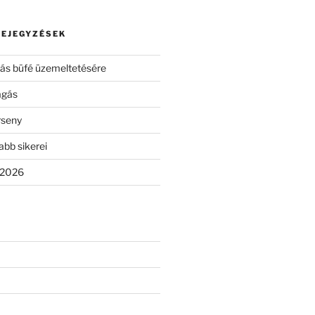
BEJEGYZÉSEK
ívás büfé üzemeltetésére
agás
rseny
abb sikerei
 2026