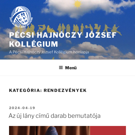
Tartalomhoz
PÉCSI HAJNÓCZY JÓZSEF
KOLLÉGIUM
A Pécsi Hajnóczy József Kollégium honlapja
Menü
KATEGÓRIA:
RENDEZVÉNYEK
BEKÜLDVE:
2024-04-19
Az új lány című darab bemutatója