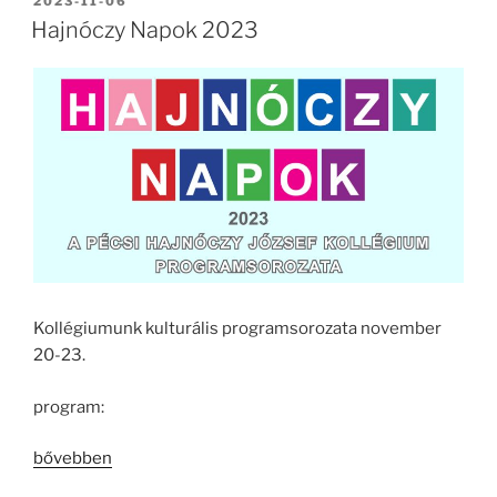
BEKÜLDVE:
2023-11-06
Hajnóczy Napok 2023
Kollégiumunk kulturális programsorozata november
20-23.
program:
„Hajnóczy
bővebben
Napok