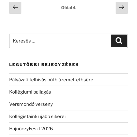
Bejegyzések
Előző
Köve
Oldal
4
oldal
oldal
lapozása
Keresés
Keresé
a
következő
kifejezésre:
LEGUTÓBBI BEJEGYZÉSEK
Pályázati felhívás büfé üzemeltetésére
Kollégiumi ballagás
Versmondó verseny
Kollégistáink újabb sikerei
HajnóczyFeszt 2026