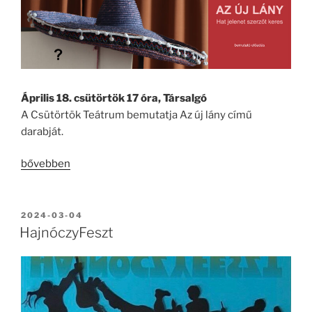
Április 18. csütörtök 17 óra, Társalgó
A Csütörtök Teátrum bemutatja Az új lány című
darabját.
„Az
bővebben
új
lány
című
BEKÜLDVE:
2024-03-04
darab
HajnóczyFeszt
bemutatója”