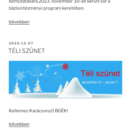
bemutatására 2023. november 30-án került sor a
bázisintézményi program keretében.
„Bázisintézményi
bővebben
bemutatkozó
foglalkozás”
BEKÜLDVE:
2023-12-07
TÉLI SZÜNET
Kellemes Karácsonyt! BÚÉK!
„TÉLI
bővebben