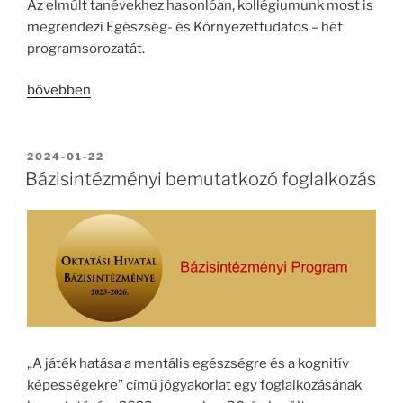
Az elmúlt tanévekhez hasonlóan, kollégiumunk most is
megrendezi Egészség- és Környezettudatos – hét
programsorozatát.
„Egészség-
bővebben
és
Környezettudatos
–
BEKÜLDVE:
2024-01-22
hét”
Bázisintézményi bemutatkozó foglalkozás
„A játék hatása a mentális egészségre és a kognitív
képességekre” című jógyakorlat egy foglalkozásának