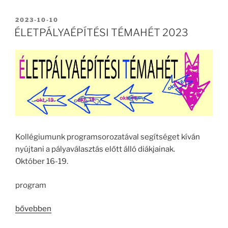
2023”
BEKÜLDVE:
2023-10-10
ÉLETPÁLYAÉPÍTÉSI TÉMAHÉT 2023
Kollégiumunk programsorozatával segítséget kíván
nyújtani a pályaválasztás előtt álló diákjainak.
Október 16-19.
program
„ÉLETPÁLYAÉPÍTÉSI
bővebben
TÉMAHÉT