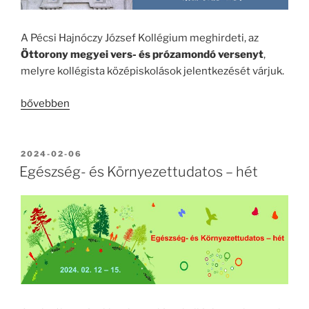
A Pécsi Hajnóczy József Kollégium meghirdeti, az
Öttorony megyei vers- és prózamondó versenyt
,
melyre kollégista középiskolások jelentkezését várjuk.
„Öttorony
bővebben
megyei
vers-
és
BEKÜLDVE:
2024-02-06
prózamondó
Egészség- és Környezettudatos – hét
verseny”