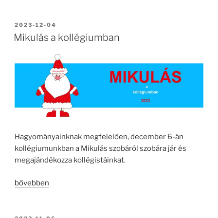
SZÜNET”
BEKÜLDVE:
2023-12-04
Mikulás a kollégiumban
Hagyományainknak megfelelően, december 6-án
kollégiumunkban a Mikulás szobáról szobára jár és
megajándékozza kollégistáinkat.
„Mikulás
bővebben
a
kollégiumban”