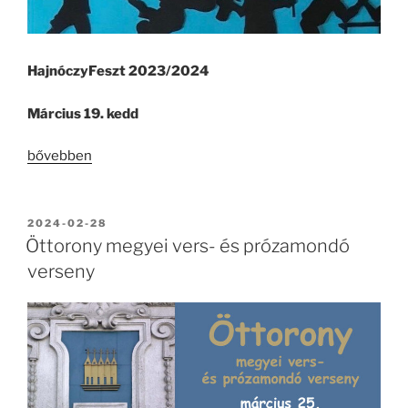
HajnóczyFeszt 2023/2024
Március 19. kedd
„HajnóczyFeszt”
bővebben
BEKÜLDVE:
2024-02-28
Öttorony megyei vers- és prózamondó
verseny