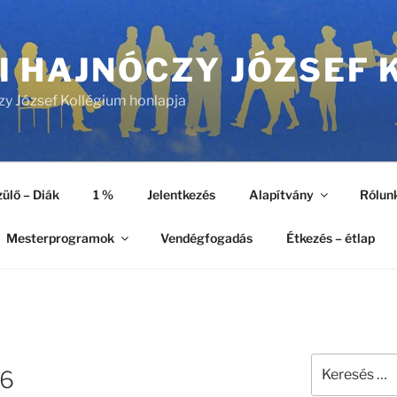
I HAJNÓCZY JÓZSEF 
zy József Kollégium honlapja
ülő – Diák
1 %
Jelentkezés
Alapítvány
Rólun
Mesterprogramok
Vendégfogadás
Étkezés – étlap
Keresés
26
a