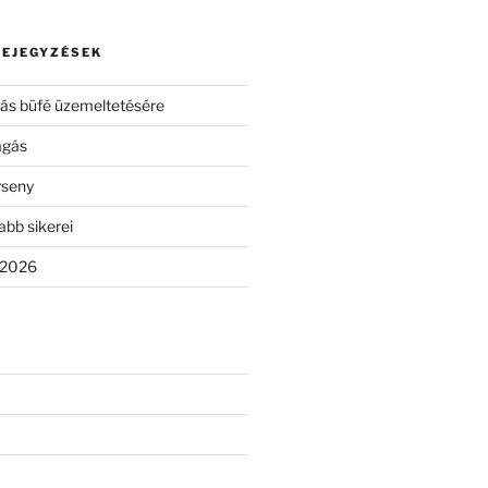
BEJEGYZÉSEK
ívás büfé üzemeltetésére
agás
rseny
abb sikerei
 2026