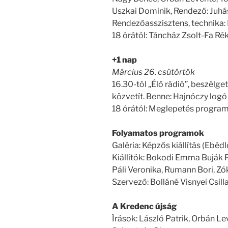
Uszkai Dominik, Rendező: Juhás
Rendezőasszisztens, technika: L
18 órától: Táncház Zsolt-Fa Ré
+1 nap
Március 26. csütörtök
16.30-tól „Élő rádió”, beszélge
közvetít. Benne: Hajnóczy log
18 órától: Meglepetés progra
Folyamatos programok
Galéria: Képzős kiállítás (Ebéd
Kiállítók: Bokodi Emma Buják R
Páli Veronika, Rumann Bori, Z
Szervező: Bolláné Visnyei Csill
A Kredenc újság
Írások: László Patrik, Orbán Le