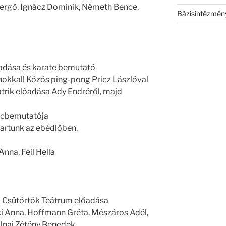
 Gergő, Ignácz Dominik, Németh Bence,
Bázisintézmén
őadása és karate bemutató
nokkal! Közös ping-pong Pricz Lászlóval
trik előadása Ady Endréről, majd
ncbemutatója
tartunk az ebédlőben.
Anna, Feil Hella
 a Csütörtök Teátrum előadása
i Anna, Hoffmann Gréta, Mészáros Adél,
lnai Zétény Benedek,