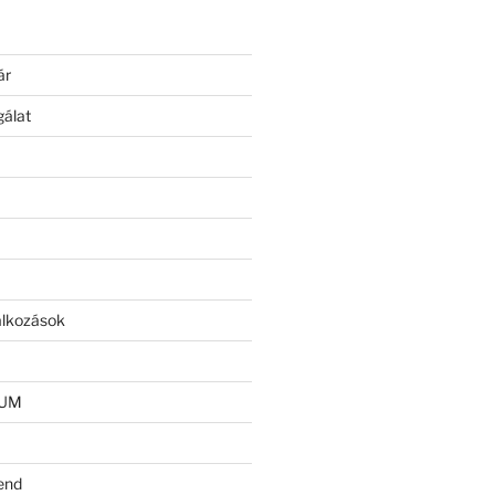
ár
gálat
lalkozások
IUM
end