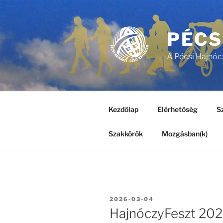
Tartalomhoz
PÉCS
A Pécsi Hajnóc
Kezdőlap
Elérhetőség
Sz
Szakkörök
Mozgásban(k)
BEKÜLDVE:
2026-03-04
HajnóczyFeszt 20