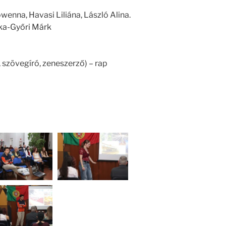
enna, Havasi Liliána, László Alina.
óka-Győri Márk
 szövegíró, zeneszerző) – rap