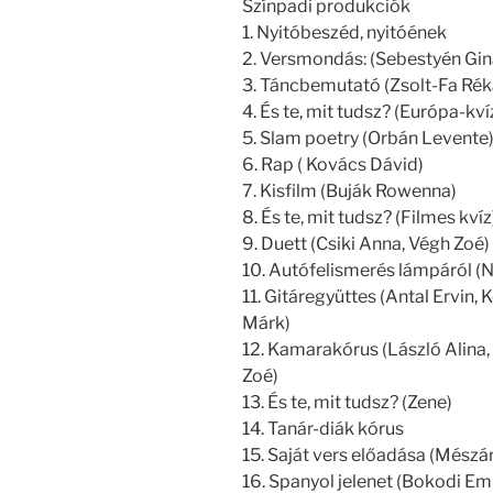
Színpadi produkciók
1. Nyitóbeszéd, nyitóének
2. Versmondás: (Sebestyén Gin
3. Táncbemutató (Zsolt-Fa Rék
4. És te, mit tudsz? (Európa-kví
5. Slam poetry (Orbán Levente
6. Rap ( Kovács Dávid)
7. Kisfilm (Buják Rowenna)
8. És te, mit tudsz? (Filmes kvíz
9. Duett (Csiki Anna, Végh Zoé)
10. Autófelismerés lámpáról (
11. Gitáregyüttes (Antal Ervin,
Márk)
12. Kamarakórus (László Alina
Zoé)
13. És te, mit tudsz? (Zene)
14. Tanár-diák kórus
15. Saját vers előadása (Mészá
16. Spanyol jelenet (Bokodi Em