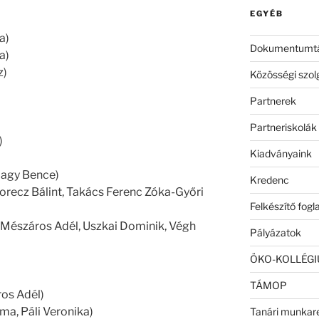
EGYÉB
a)
Dokumentumt
a)
z)
Közösségi szol
)
Partnerek
Partneriskolák
)
Kiadványaink
Nagy Bence)
Kredenc
 Korecz Bálint, Takács Ferenc Zóka-Győri
Felkészítő fog
, Mészáros Adél, Uszkai Dominik, Végh
Pályázatok
ÖKO-KOLLÉG
TÁMOP
ros Adél)
ma, Páli Veronika)
Tanári munkar