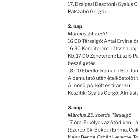
17. Dzsipszi Desztöni (Gyalus
Pálszabó Gergő)
2. nap
Március 24. kedd
16.00 Társalgó: Antal Ervin el
16.30 Konditerem: Játssz a baj
Kb. 17.00 Zeneterem: László Pa
beszélgetés
18.00 Ebédlő: Rumann Bori tá
A bemutató után ételkóstolót 
A menü: pörkölt és tiramisu
Készítik: Gyalus Gergő, Almási 
3. nap
Március 25. szerda Társalgó
17 óra: Erkélyek az ötödiken –
(Szereplők: Bokodi Emma, Csik
Nagy Bence, Orbán Levente, To