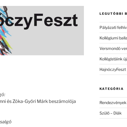
következő
kifejezésre:
LEGUTÓBBI 
Pályázati felh
Kollégiumi ball
Versmondó ve
Kollégistáink új
HajnóczyFeszt
KATEGÓRIA
gó:
anni és Zóka-Győri Márk beszámolója
Rendezvények
Szülő – Diák
rsalgó