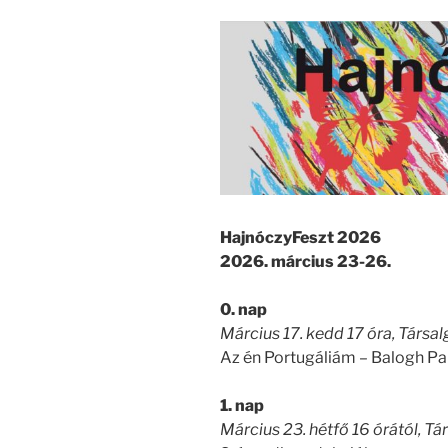
HajnóczyFeszt 2026
2026. március 23-26.
0. nap
Március 17. kedd 17 óra, Társal
Az én Portugáliám – Balogh P
1. nap
Március 23. hétfő 16 órától, Tá