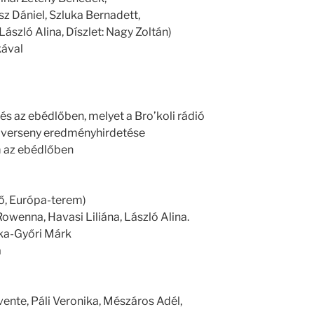
z Dániel, Szluka Bernadett,
ászló Alina, Díszlet: Nagy Zoltán)
kával
tés az ebédlőben, melyet a Bro’koli rádió
ó verseny eredményhirdetése
m az ebédlőben
lő, Európa-terem)
owenna, Havasi Liliána, László Alina.
óka-Győri Márk
a
vente, Páli Veronika, Mészáros Adél,